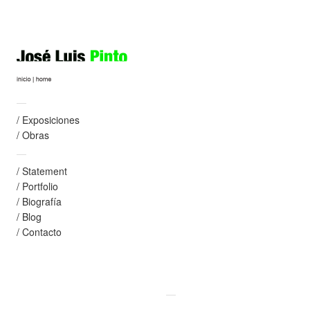
dima
Psicoimágenes
Espacio "F". Madrid. 2004
136bN
—
140bN
/ Exposiciones
137bN
/ Obras
139bN
—
/ Statement
141bN
/ Portfolio
141bNw
/ Biografía
/ Blog
142bN
/ Contacto
143bN
148bN
0
0
—