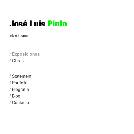
Encarnaciones
DA2 , (Centro de Art
IMG_7686
IMG_7713
—
IMG_7702
/ Exposiciones
IMG_7707b
/ Obras
—
IMG_7703
/ Statement
IMG_7719
/ Portfolio
/ Biografía
IMG_7691
/ Blog
IMG_7720
/ Contacto
vista2
Mucha gente no 
OCR-B